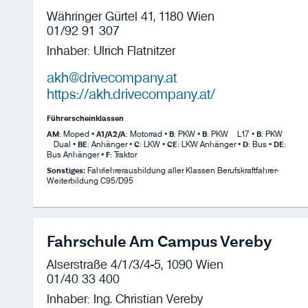
Währinger Gürtel 41, 1180 Wien
01/92 91 307
Inhaber: Ulrich Flatnitzer
akh@drivecompany.at
https://akh.drivecompany.at/
Führerscheinklassen
AM
: Moped •
A1/A2/A
: Motorrad •
B
: PKW •
B
: PKW – L17 •
B
: PKW
– Dual •
BE
: Anhänger •
C
: LKW •
CE
: LKW Anhänger •
D
: Bus •
DE
:
Bus Anhänger •
F
: Traktor
Sonstiges:
Fahrlehrerausbildung aller Klassen Berufskraftfahrer-
Weiterbildung C95/D95
Fahrschule Am Campus Vereby
Alserstraße 4/1/3/4-5, 1090 Wien
01/40 33 400
Inhaber: Ing. Christian Vereby