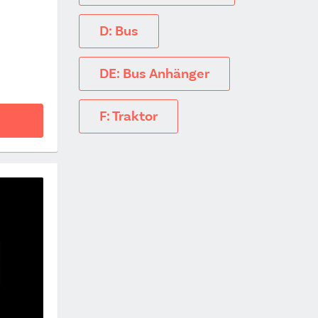
D: Bus
DE: Bus Anhänger
F: Traktor