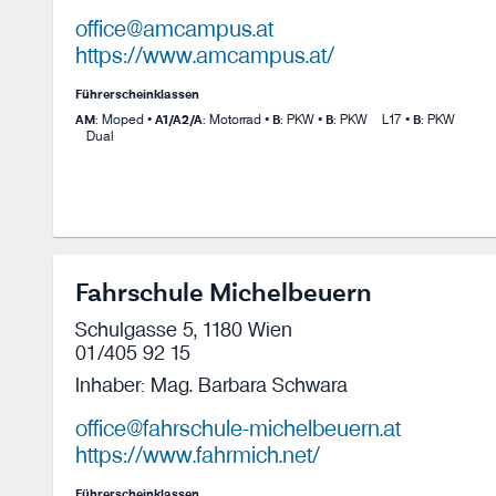
office@amcampus.at
https://www.amcampus.at/
Führerscheinklassen
AM
: Moped •
A1/A2/A
: Motorrad •
B
: PKW •
B
: PKW – L17 •
B
: PKW
– Dual
Fahrschule Michelbeuern
Schulgasse 5, 1180 Wien
01/405 92 15
Inhaber: Mag. Barbara Schwara
office@fahrschule-michelbeuern.at
https://www.fahrmich.net/
Führerscheinklassen