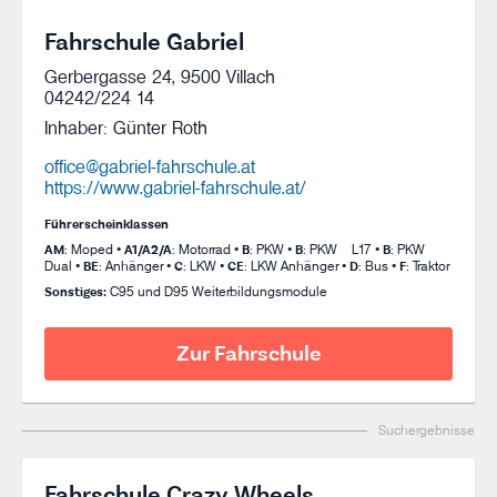
Fahrschule Gabriel
Gerbergasse 24, 9500 Villach
04242/224 14
Inhaber: Günter Roth
office@gabriel-fahrschule.at
https://www.gabriel-fahrschule.at/
Führerscheinklassen
AM
: Moped •
A1/A2/A
: Motorrad •
B
: PKW •
B
: PKW – L17 •
B
: PKW –
Dual •
BE
: Anhänger •
C
: LKW •
CE
: LKW Anhänger •
D
: Bus •
F
: Traktor
Sonstiges:
C95 und D95 Weiterbildungsmodule
Zur Fahrschule
Suchergebnisse
Fahrschule Crazy Wheels